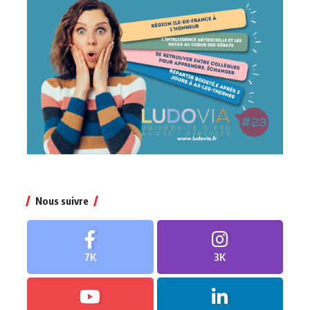
Nous suivre
7K
3K