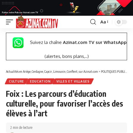
Aa
Font
Resizer
Suivez la chaîne
Azinat.com TV sur WhatsApp
(alertes, bons plans,..)
Actualités en Ariège, Cerdagne, Capcir, Limouxin, Conflent, sur Azinat.com
>
POLITIQUES PUBLIQUES
CULTURE
EDUCATION
VILLES ET VILLAGES
Foix : Les parcours d’éducation
culturelle, pour favoriser l’accès des
élèves à l’art
2 min de lecture