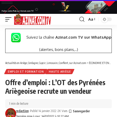
Aa
Font
Resizer
Suivez la chaîne
Azinat.com TV sur WhatsApp
(alertes, bons plans,..)
Actualités en Ariège, Cerdagne, Capcir, Limouxin, Conflent, sur Azinat.com
>
ÉCONOMIE ET ENTREPRISES
EMPLOI ET FORMATION
HAUTE ARIÈGE
Offre d’emploi : L’OT des Pyrénées
Ariègeoise recrute un vendeur
1 min de lecture
redaction
Publié 14 janvier 2022
2K Vues
Dernière mise à jour: 14/01/2022 à 10:27 AM