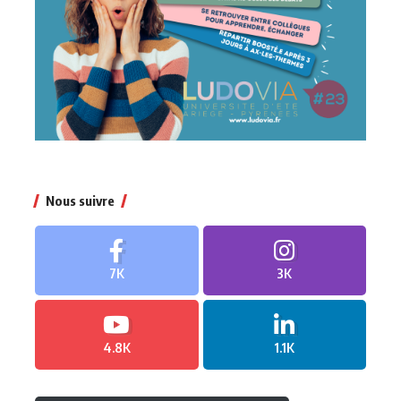
Nous suivre
7K
3K
4.8K
1.1K