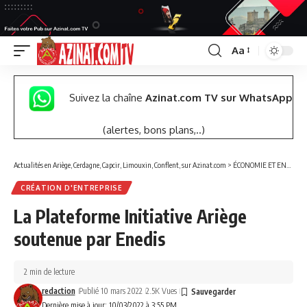
Aa
Font
Resizer
Suivez la chaîne
Azinat.com TV sur WhatsApp
(alertes, bons plans,..)
Actualités en Ariège, Cerdagne, Capcir, Limouxin, Conflent, sur Azinat.com
>
ÉCONOMIE ET ENTREPRISES
CRÉATION D'ENTREPRISE
La Plateforme Initiative Ariège
soutenue par Enedis
2 min de lecture
redaction
Publié 10 mars 2022
2.5K Vues
Dernière mise à jour: 10/03/2022 à 3:55 PM