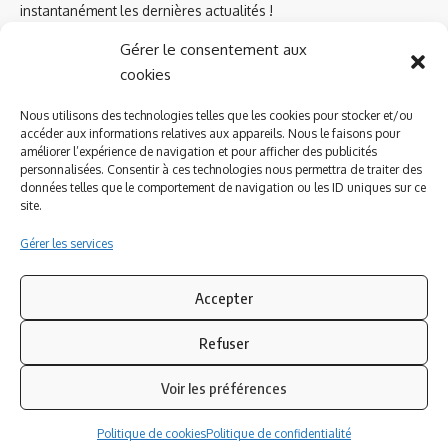
instantanément les dernières actualités !
Gérer le consentement aux
cookies
Azinat.com TV soutient
Nous utilisons des technologies telles que les cookies pour stocker et/ou
accéder aux informations relatives aux appareils. Nous le faisons pour
améliorer l’expérience de navigation et pour afficher des publicités
personnalisées. Consentir à ces technologies nous permettra de traiter des
données telles que le comportement de navigation ou les ID uniques sur ce
site.
Gérer les services
Accepter
Refuser
Suivez-nous
Voir les préférences
© 2023 Azinat.com TV édité et géré par WOOMEET SAS, powered by
Politique de cookies
Politique de confidentialité
Wordpress.