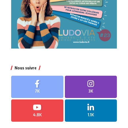
Nous suivre
7K
3K
4.8K
1.1K