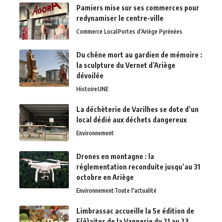
Pamiers mise sur ses commerces pour
redynamiser le centre-ville
Commerce Local
Portes d’Ariège Pyrénées
Du chêne mort au gardien de mémoire :
la sculpture du Vernet d’Ariège
dévoilée
Histoire
UNE
La déchèterie de Varilhes se dote d’un
local dédié aux déchets dangereux
Environnement
Drones en montagne : la
réglementation reconduite jusqu’au 31
octobre en Ariège
Environnement
Toute l'actualité
Limbrassac accueille la 5e édition de
F(ê)aites de la Vannerie du 21 au 23