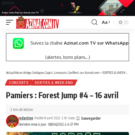
Aa
Font
Resizer
Suivez la chaîne
Azinat.com TV sur WhatsApp
(alertes, bons plans,..)
Actualités en Ariège, Cerdagne, Capcir, Limouxin, Conflent, sur Azinat.com
>
SORTIES & WEEK-END
CONCERTS
SORTIES & WEEK-END
Pamiers : Forest Jump #4 – 16 avril
2 min de lecture
redaction
Publié 8 avril 2022
2.1K Vues
Dernière mise à jour: 08/04/2022 à 4:37 PM