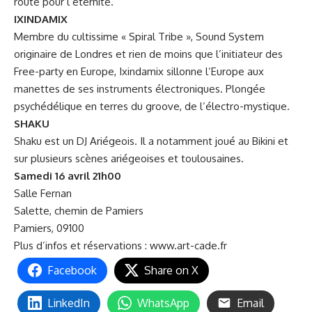
route pour l’éternité.
IXINDAMIX
Membre du cultissime « Spiral Tribe », Sound System
originaire de Londres et rien de moins que l’initiateur des
Free-party en Europe, Ixindamix sillonne l’Europe aux
manettes de ses instruments électroniques. Plongée
psychédélique en terres du groove, de l’électro-mystique.
SHAKU
Shaku est un DJ Ariégeois. Il a notamment joué au Bikini et
sur plusieurs scènes ariégeoises et toulousaines.
Samedi 16 avril 21h00
Salle Fernan
Salette, chemin de Pamiers
Pamiers
,
09100
Plus d’infos et réservations :
www.art-cade.fr
Facebook
Share on X
LinkedIn
WhatsApp
Email