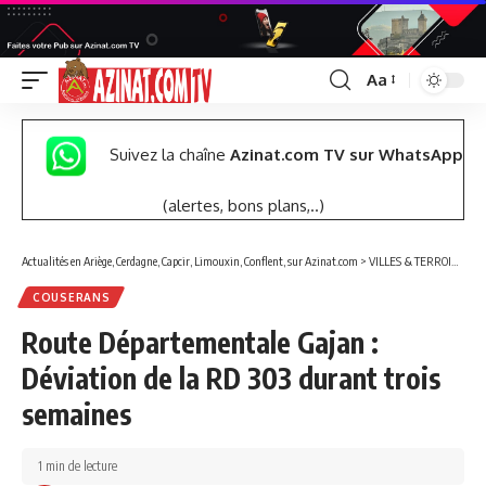
Aa
Font
Resizer
Suivez la chaîne
Azinat.com TV sur WhatsApp
(alertes, bons plans,..)
Actualités en Ariège, Cerdagne, Capcir, Limouxin, Conflent, sur Azinat.com
>
VILLES & TERROIRS DES PYRÉNÉES EST
COUSERANS
Route Départementale Gajan :
Déviation de la RD 303 durant trois
semaines
1 min de lecture