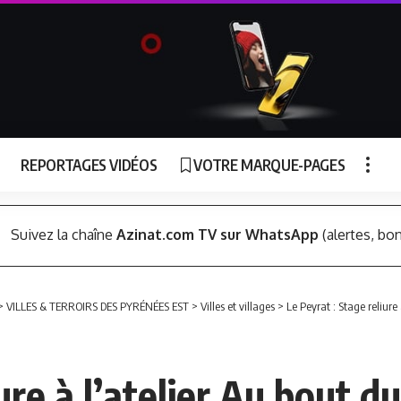
REPORTAGES VIDÉOS
VOTRE MARQUE-PAGES
Suivez la chaîne
Azinat.com TV sur WhatsApp
(alertes, bon
>
VILLES & TERROIRS DES PYRÉNÉES EST
>
Villes et villages
>
Le Peyrat : Stage reliure 
re à l’atelier Au bout du f