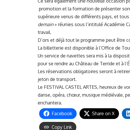
Ce sera également une nouvelle occasion p
promotion et la formation de présenter son
supérieure venus de différents pays, et tous 
demain
» réunies sous l’intitulé Académie Cas
travail.
D’ors et déjà tout le programme peut être co
La billetterie est disponible à l’Office de T
Un service de navettes sera mis à la disposit
pour se rendre au Château de Terride et à l’
Les réservations obligatoires seront à retire
jeton de transport.
Le FESTIVAL CASTEL ARTES, heureux de vous 
danse, opéra, chœur, musique médiévale, pei
enchantera.
Facebook
Share on X
Copy Link