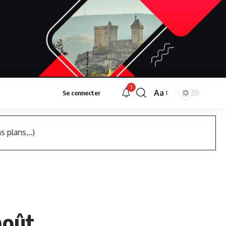
1
Aa
Se connecter
Font
Resizer
s plans,..)
août