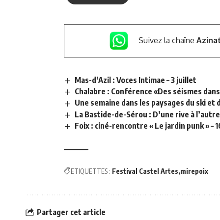
Suivez la chaîne
Azina
Mas-d’Azil : Voces Intimae – 3 juillet
Chalabre : Conférence «Des séismes dans 
Une semaine dans les paysages du ski et de 
La Bastide-de-Sérou : D’une rive à l’autr
Foix : ciné-rencontre « Le jardin punk » – 
ETIQUETTES :
Festival Castel Artes
mirepoix
Partager cet article