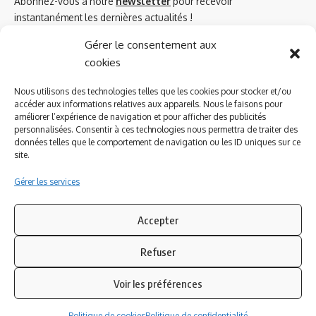
Abonnez-vous à notre
newsletter
pour recevoir
instantanément les dernières actualités !
Gérer le consentement aux
cookies
Azinat.com TV soutient
Nous utilisons des technologies telles que les cookies pour stocker et/ou
accéder aux informations relatives aux appareils. Nous le faisons pour
améliorer l’expérience de navigation et pour afficher des publicités
personnalisées. Consentir à ces technologies nous permettra de traiter des
données telles que le comportement de navigation ou les ID uniques sur ce
site.
Gérer les services
Accepter
Refuser
Suivez-nous
Voir les préférences
© 2023 Azinat.com TV édité et géré par WOOMEET SAS, powered by
Politique de cookies
Politique de confidentialité