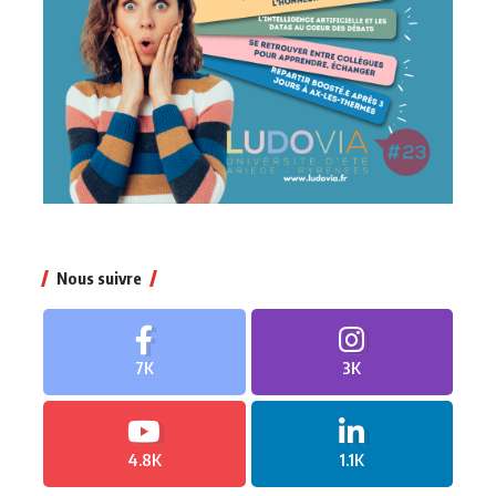
Nous suivre
7K
3K
4.8K
1.1K