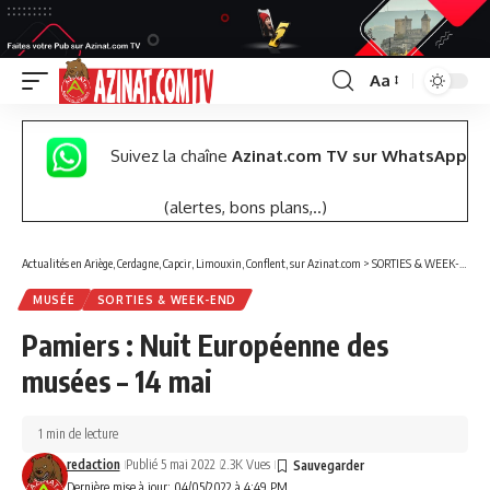
Aa
Font
Resizer
Suivez la chaîne
Azinat.com TV sur WhatsApp
(alertes, bons plans,..)
Actualités en Ariège, Cerdagne, Capcir, Limouxin, Conflent, sur Azinat.com
>
SORTIES & WEEK-END
MUSÉE
SORTIES & WEEK-END
Pamiers : Nuit Européenne des
musées – 14 mai
1 min de lecture
redaction
Publié 5 mai 2022
2.3K Vues
Dernière mise à jour: 04/05/2022 à 4:49 PM