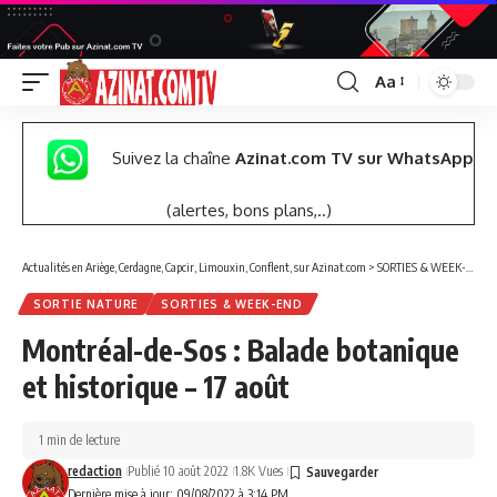
Aa
Font
Resizer
Suivez la chaîne
Azinat.com TV sur WhatsApp
(alertes, bons plans,..)
Actualités en Ariège, Cerdagne, Capcir, Limouxin, Conflent, sur Azinat.com
>
SORTIES & WEEK-END
SORTIE NATURE
SORTIES & WEEK-END
Montréal-de-Sos : Balade botanique
et historique – 17 août
1 min de lecture
redaction
Publié 10 août 2022
1.8K Vues
Dernière mise à jour: 09/08/2022 à 3:14 PM