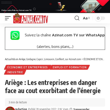
Aa
Font
Resizer
Suivez la chaîne
Azinat.com TV sur WhatsApp
(alertes, bons plans,..)
Actualités en Ariège, Cerdagne, Capcir, Limouxin, Conflent, sur Azinat.com
>
ÉCONOMIE ET ENTREPRISES
ÉCONOMIE ET ENTREPRISES
EMPLOI ET FORMATION
INDUSTRIE
Ariège : Les entreprises en danger
face au cout exorbitant de l’énergie
3 min de lecture
redaction
Publié 28 novembre 2022
3.1K Vues