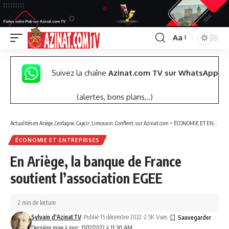
Aa
Font
Resizer
Suivez la chaîne
Azinat.com TV sur WhatsApp
(alertes, bons plans,..)
Actualités en Ariège, Cerdagne, Capcir, Limouxin, Conflent, sur Azinat.com
>
ÉCONOMIE ET ENTREPRISES
ÉCONOMIE ET ENTREPRISES
En Ariège, la banque de France
soutient l’association EGEE
2 min de lecture
Sylvain d'AzinatTV
Publié 15 décembre 2022
2.5K Vues
Dernière mise à jour: 15/12/2022 à 11:30 AM