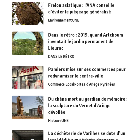
Frelon asiatique : l’ANA conseille
d’éviter le piégeage généralisé
Environnement
UNE
Dans le rétro : 2019, quand Artchoum
inventait le jardin permanent de
Lieurac
DANS LE RÉTRO
Pamiers mise sur ses commerces pour
redynamiser le centre-ville
Commerce Local
Portes d’Ariège Pyrénées
Du chêne mort au gardien de mémoire :
la sculpture du Vernet d’Ariège
dévoilée
Histoire
UNE
La déchèterie de Varilhes se dote d’un
local dédié aux déchets dangereux