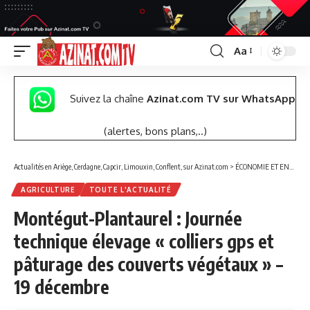
Aa
Font
Resizer
Suivez la chaîne
Azinat.com TV sur WhatsApp
(alertes, bons plans,..)
Actualités en Ariège, Cerdagne, Capcir, Limouxin, Conflent, sur Azinat.com
>
ÉCONOMIE ET ENTREPRISES
AGRICULTURE
TOUTE L'ACTUALITÉ
Montégut-Plantaurel : Journée
technique élevage « colliers gps et
pâturage des couverts végétaux » –
19 décembre