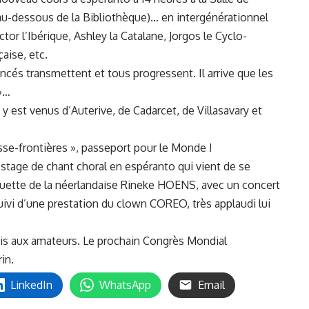
 au-dessous de la Bibliothèque)… en intergénérationnel
ctor l’Ibérique, Ashley la Catalane, Jorgos le Cyclo-
çaise, etc.
cés transmettent et tous progressent. Il arrive que les
 »…
 y est venus d’Auterive, de Cadarcet, de Villasavary et
asse-frontières », passeport pour le Monde !
r stage de chant choral en espéranto qui vient de se
aguette de la néerlandaise Rineke HOENS, avec un concert
uivi d’une prestation du clown COREO, très applaudi lui
 avis aux amateurs. Le prochain Congrès Mondial
in.
LinkedIn
WhatsApp
Email