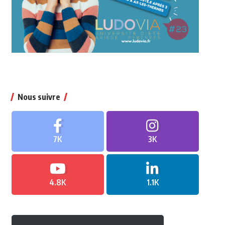
Nous suivre
7K
3K
4.8K
1.1K