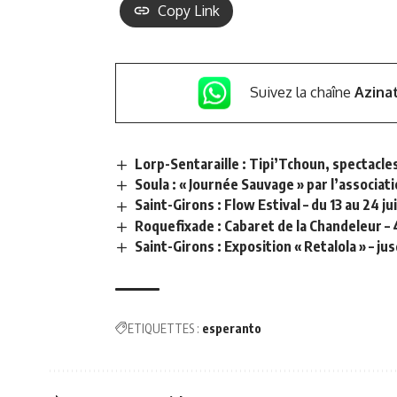
Copy Link
Suivez la chaîne
Azina
Lorp-Sentaraille : Tipi’Tchoun, spectacles
Soula : « Journée Sauvage » par l’associat
Saint-Girons : Flow Estival – du 13 au 24 jui
Roquefixade : Cabaret de la Chandeleur – 
Saint-Girons : Exposition « Retalola » – jus
ETIQUETTES :
esperanto