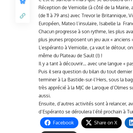
Réception de Verniolle (à côté de la Mairie,
(de 11 à 79 ans) avec Trevor le Britannique, Vi
Européen, Mateo l’insulaire, Isabelle la Fran
Chacun progresse à son rythme, les plus avan
plus jeunes proposent un jeu aux « anciens
L’espéranto à Verniolle, ça vaut le détour, on
même du Plateau de Sault (!) !
Il y a tant à découvrir… avec une langue « p
Puis il sera question du bilan du tout dernie
terminer à La Bastide-sur-l’Hers, sous la b
très apprécié à la MJC de Laroque d’Olmes s
aussi.
Ensuite, d’autres activités sont à relancer,
d’Espéranto se déroulera l’été prochain à Tur
Facebook
Share on X