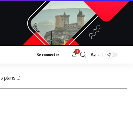
1
Aa
Se connecter
Font
Resizer
s plans,..)