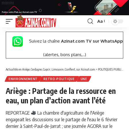
Aa
Font
Resizer
Suivez la chaîne
Azinat.com TV sur WhatsApp
(alertes, bons plans,..)
Actualités en Ariège, Cerdagne, Capcir, Limouxin, Conflent, sur Azinat.com
>
POLITIQUES PUBLIQUES
ENVIRONNEMENT
RETRO-POLITIQUE
UNE
Ariège : Partage de la ressource en
eau, un plan d’action avant l’été
REPORTAGE
La chambre d'agriculture de l'Ariège
engageait les discussions sur le partage de l'eau le 6 février
dernier à Saint-Paul-de-Jarrat ; une journée AGORA sur le