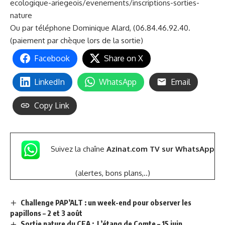
ecologique-ariegeois/evenements/inscriptions-sorties-
nature
Ou par téléphone Dominique Alard, (06.84.46.92.40.
(paiement par chèque lors de la sortie)
Facebook
Share on X
LinkedIn
WhatsApp
Email
Copy Link
Suivez la chaîne
Azinat.com TV sur WhatsApp
(alertes, bons plans,..)
Challenge PAP’ALT : un week-end pour observer les
papillons – 2 et 3 août
Sortie nature du CEA : L’étang de Comte – 15 juin