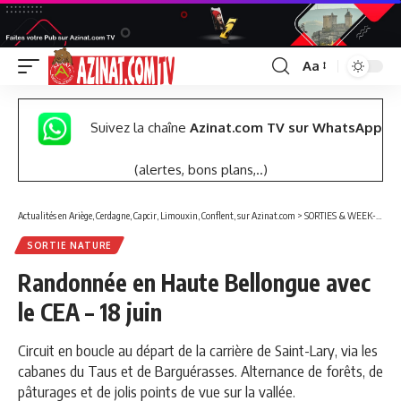
Aa
Font
Resizer
Suivez la chaîne
Azinat.com TV sur WhatsApp
(alertes, bons plans,..)
Actualités en Ariège, Cerdagne, Capcir, Limouxin, Conflent, sur Azinat.com
>
SORTIES & WEEK-END
SORTIE NATURE
Randonnée en Haute Bellongue avec
le CEA – 18 juin
Circuit en boucle au départ de la carrière de Saint-Lary, via les
cabanes du Taus et de Barguérasses. Alternance de forêts, de
pâturages et de jolis points de vue sur la vallée.