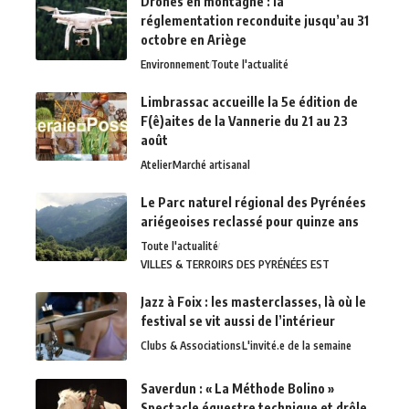
Drones en montagne : la
réglementation reconduite jusqu’au 31
octobre en Ariège
Environnement
Toute l'actualité
Limbrassac accueille la 5e édition de
F(ê)aites de la Vannerie du 21 au 23
août
Atelier
Marché artisanal
Le Parc naturel régional des Pyrénées
ariégeoises reclassé pour quinze ans
Toute l'actualité
VILLES & TERROIRS DES PYRÉNÉES EST
Jazz à Foix : les masterclasses, là où le
festival se vit aussi de l’intérieur
Clubs & Associations
L'invité.e de la semaine
Saverdun : « La Méthode Bolino »
Spectacle équestre technique et drôle