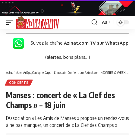
Aa
Font
Resizer
Suivez la chaîne
Azinat.com TV sur WhatsApp
(alertes, bons plans,..)
Actualités en Ariège, Cerdagne, Capcir, Limouxin, Conflent, sur Azinat.com
>
SORTIES & WEEK-END
CONCERTS
Manses : concert de « La Clef des
Champs » – 18 juin
l’Association « Les Amis de Manses » propose un rendez-vous
à ne pas manquer, un concert de « La Clef des Champs »