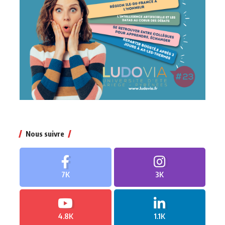
Nous suivre
7K
3K
4.8K
1.1K