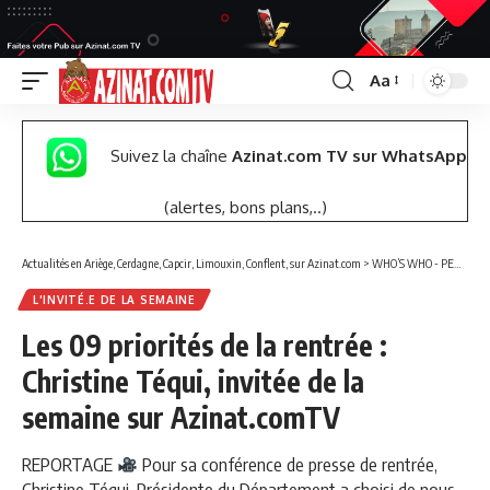
Aa
Font
Resizer
Suivez la chaîne
Azinat.com TV sur WhatsApp
(alertes, bons plans,..)
Actualités en Ariège, Cerdagne, Capcir, Limouxin, Conflent, sur Azinat.com
>
WHO’S WHO - PERSONNALITÉS
L'INVITÉ.E DE LA SEMAINE
Les 09 priorités de la rentrée :
Christine Téqui, invitée de la
semaine sur Azinat.comTV
REPORTAGE
Pour sa conférence de presse de rentrée,
Christine Téqui, Présidente du Département a choisi de nous