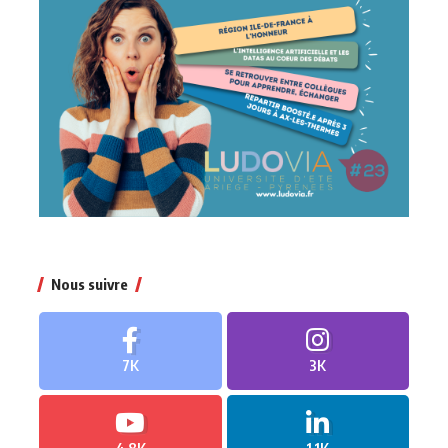
Nous suivre
7K
3K
4.8K
1.1K