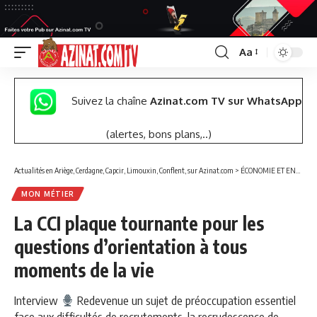
Aa
Font
Resizer
Suivez la chaîne
Azinat.com TV sur WhatsApp
(alertes, bons plans,..)
Actualités en Ariège, Cerdagne, Capcir, Limouxin, Conflent, sur Azinat.com
>
ÉCONOMIE ET ENTREPRISES
MON MÉTIER
La CCI plaque tournante pour les
questions d’orientation à tous
moments de la vie
Interview
Redevenue un sujet de préoccupation essentiel
face aux difficultés de recrutements, la recrudescence de