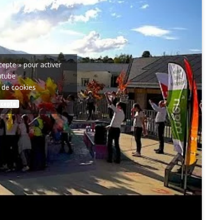
ccepte » pour activer
utube
e de cookies
ccepte