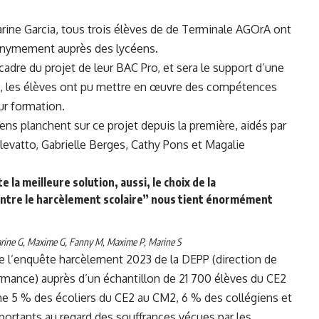
ine Garcia, tous trois élèves de de Terminale AGOrA ont
nonymement auprès des lycéens.
cadre du projet de leur BAC Pro, et sera le support d’une
et, les élèves ont pu mettre en œuvre des compétences
ur formation.
ens planchent sur ce projet depuis la première, aidés par
levatto, Gabrielle Berges, Cathy Pons et Magalie
e la meilleure solution, aussi, le choix de la
ontre le harcèlement scolaire” nous tient énormément
rine G, Maxime G, Fanny M, Maxime P, Marine S
 l’
enquête harcèlement 2023 de la DEPP
(direction de
formance) auprès d’un échantillon de 21 700 élèves du CE2
che 5 % des écoliers du CE2 au CM2, 6 % des collégiens et
portants au regard des souffrances vécues par les