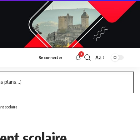
1
Aa
Se connecter
Font
Resizer
s plans,..)
ent scolaire
ent scolaire