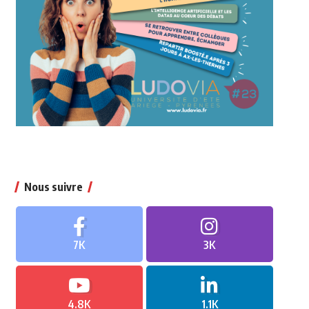
Nous suivre
7K
3K
4.8K
1.1K