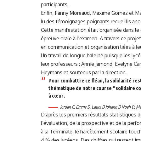
participants.
Enfin, Fanny Moreaud, Maxime Gomez et Mar
lu des témoignages poignants recueillis a
Cette manifestation était organisée dans le 
épreuve orale à l’examen. A travers ce proj
en communication et organisation liées à le
Un travail de longue haleine puisque les lycé
leur professeurs : Annie Jamond, Evelyne Car
Heymans et soutenus par la direction.
Pour combattre ce fléau, la solidarité rest
thématique de notre course “solidaire c
à cœur.
Jordan C, Emma D, Laura D Johann D Noah D, Ma
D’après les premiers résultats statistiques de
l’évaluation, de la prospective et de la per
à la Terminale, le harcèlement scolaire tou
4 % des lycéens. Des chiffres qui restent im