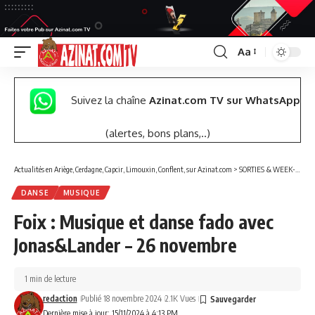
Aa
Font
Resizer
Suivez la chaîne
Azinat.com TV sur WhatsApp
(alertes, bons plans,..)
Actualités en Ariège, Cerdagne, Capcir, Limouxin, Conflent, sur Azinat.com
>
SORTIES & WEEK-END
DANSE
MUSIQUE
Foix : Musique et danse fado avec
Jonas&Lander – 26 novembre
1 min de lecture
redaction
Publié 18 novembre 2024
2.1K Vues
Dernière mise à jour: 15/11/2024 à 4:13 PM