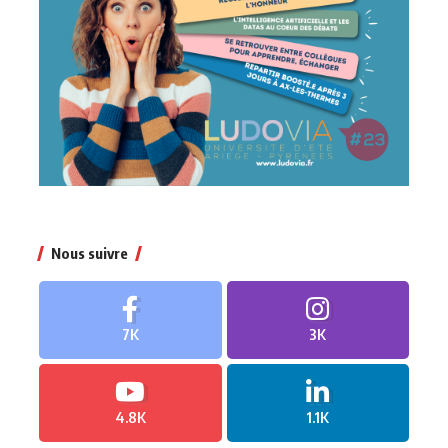
Nous suivre
7K
3K
4.8K
1.1K