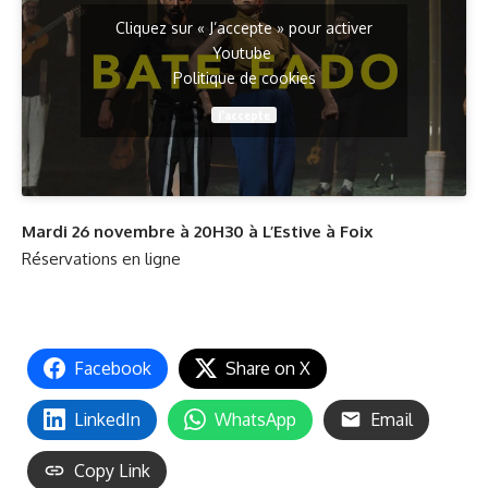
Cliquez sur « J’accepte » pour activer
Youtube
Politique de cookies
J’accepte
Mardi 26 novembre à 20H30 à
L’Estive
à Foix
Réservations en ligne
Facebook
Share on X
LinkedIn
WhatsApp
Email
Copy Link