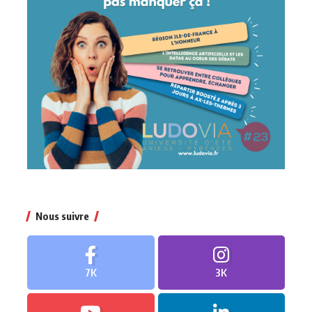
Nous suivre
7K
3K