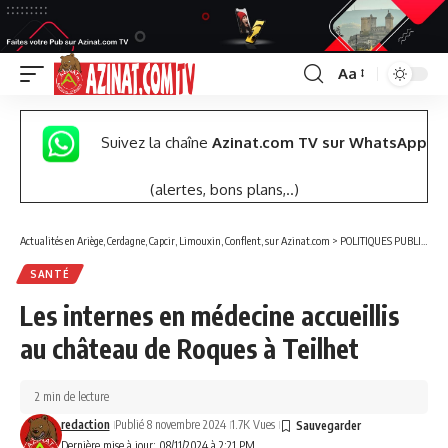
Aa
Font
Resizer
Suivez la chaîne
Azinat.com TV sur WhatsApp
(alertes, bons plans,..)
Actualités en Ariège, Cerdagne, Capcir, Limouxin, Conflent, sur Azinat.com
>
POLITIQUES PUBLIQUES
SANTÉ
Les internes en médecine accueillis
au château de Roques à Teilhet
2 min de lecture
redaction
Publié 8 novembre 2024
1.7K Vues
Dernière mise à jour: 08/11/2024 à 2:21 PM