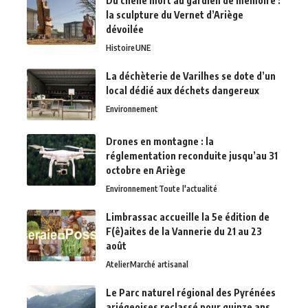
Du chêne mort au gardien de mémoire :
la sculpture du Vernet d’Ariège
dévoilée
Histoire
UNE
La déchèterie de Varilhes se dote d’un
local dédié aux déchets dangereux
Environnement
Drones en montagne : la
réglementation reconduite jusqu’au 31
octobre en Ariège
Environnement
Toute l'actualité
Limbrassac accueille la 5e édition de
F(ê)aites de la Vannerie du 21 au 23
août
Atelier
Marché artisanal
Le Parc naturel régional des Pyrénées
ariégeoises reclassé pour quinze ans