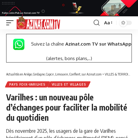
Aa
Font
Resizer
Suivez la chaîne
Azinat.com TV sur WhatsApp
(alertes, bons plans,..)
Actualités en Ariège, Cerdagne, Capcir, Limouxin, Conflent, sur Azinat.com
>
VILLES & TERROIRS DES PYRÉNÉES EST
PAYS FOIX-VARILHES
VILLES ET VILLAGES
Varilhes : un nouveau pôle
d’échanges pour faciliter la mobilité
du quotidien
Dès novembre 2025, les usagers de la gare de Varilhes
bénéficieront d’un pôle d’échanges multimodal (PEM), pensé