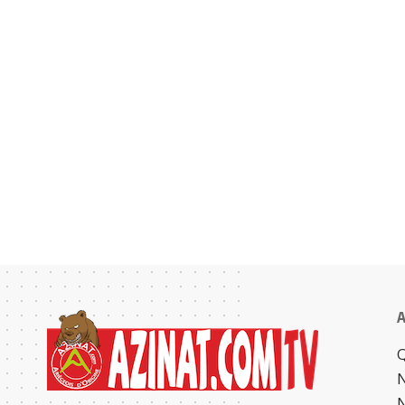
A
Q
N
N