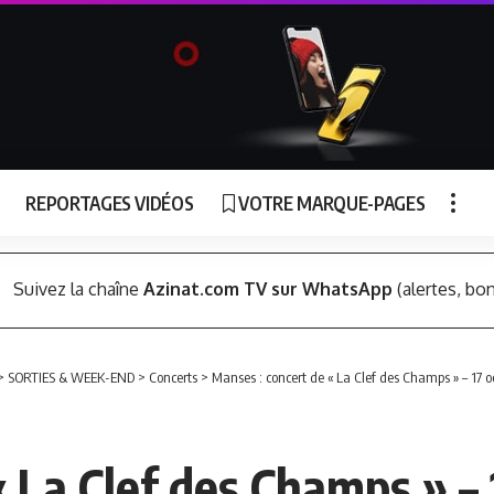
REPORTAGES VIDÉOS
VOTRE MARQUE-PAGES
Suivez la chaîne
Azinat.com TV sur WhatsApp
(alertes, bon
>
SORTIES & WEEK-END
>
Concerts
>
Manses : concert de « La Clef des Champs » – 17 o
 La Clef des Champs » – 