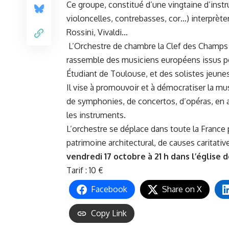
Ce groupe, constitué d’une vingtaine d’instru
violoncelles, contrebasses, cor…) interprèt
Rossini, Vivaldi…
L’Orchestre de chambre la Clef des Champs 
rassemble des musiciens européens issus po
Étudiant de Toulouse, et des solistes jeune
Il vise à promouvoir et à démocratiser la mu
de symphonies, de concertos, d’opéras, en a
les instruments.
L’orchestre se déplace dans toute la France 
patrimoine architectural, de causes caritati
vendredi 17 octobre à 21 h dans l’église
Tarif : 10 €
Facebook
Share on X
Copy Link