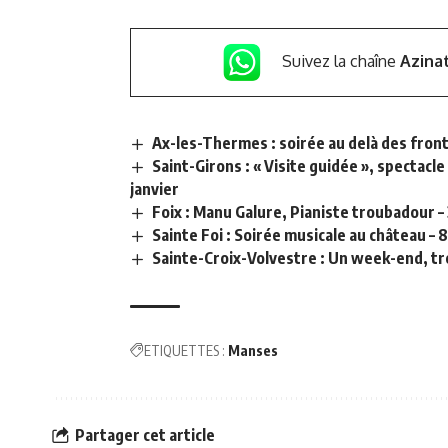
Suivez la chaîne
Azina
Ax-les-Thermes : soirée au delà des front
Saint-Girons : « Visite guidée », spectacl
janvier
Foix : Manu Galure, Pianiste troubadour – 
Sainte Foi : Soirée musicale au château – 
Sainte-Croix-Volvestre : Un week-end, troi
ETIQUETTES :
Manses
Partager cet article