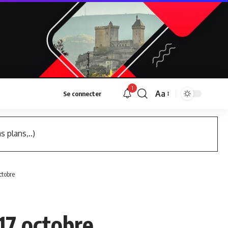
1
Aa
Se connecter
Font
Resizer
s plans,..)
ctobre
17 octobre