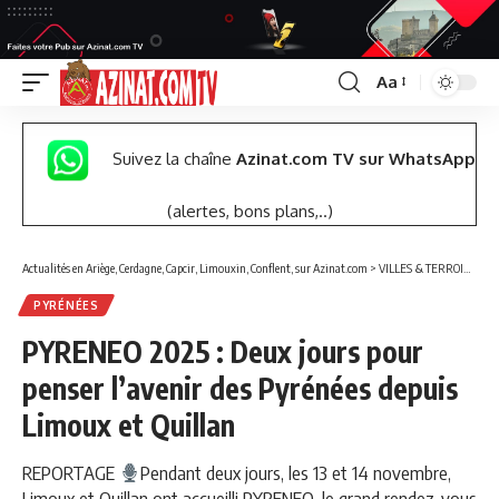
Aa
Font
Resizer
Suivez la chaîne
Azinat.com TV sur WhatsApp
(alertes, bons plans,..)
Actualités en Ariège, Cerdagne, Capcir, Limouxin, Conflent, sur Azinat.com
>
VILLES & TERROIRS DES PYRÉNÉES EST
PYRÉNÉES
PYRENEO 2025 : Deux jours pour
penser l’avenir des Pyrénées depuis
Limoux et Quillan
REPORTAGE
Pendant deux jours, les 13 et 14 novembre,
Limoux et Quillan ont accueilli PYRENEO, le grand rendez-vous