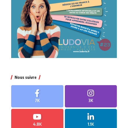
Nous suivre
7K
3K
4.8K
1.1K