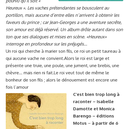
pourvu qu’il soit «
Heureux ». Les vaches prétendantes se bousculent au
portillon, mais aucune d’entre elles n’arrivent à obtenir les
faveurs du prince ; car Jean-Georges a une aventure secrête,
son amour est déjà réservé. Un album drôle autant dans son
ton que ses dialogues et mises en scène. «Heureux»
interroge en profondeur sur les préjugés..
.
Un roi qui cherche à marier son fils, ce roi un petit taureau à
qui aucune vache ne convient.Alors le roi est large et
présente une truie, une poule, une jument, une brebis, une
chèvre… mais rien ni fait.Le roi veut tout de même le
bonheur de son fils ; alors le dénouement est encore une
fois l’amour
C’est bien trop long à
raconter – Isabelle
Damotte et Monica
Barengo – éditions
Motus
–
à partir de 6