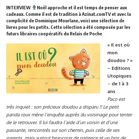
INTERVIEW
Noël approche et il est temps de penser aux
cadeaux. Comme il est de tradition à Azinat.comTV et avec la
complicité de Dominique Mourlane, voici une sélection de
livres pour les petits. Cette sélection a été composée par les
futurs libraires coopératifs du Relais de Poche
« Il est où
mon
doudou ? »
– Editions
Utopiques
–
de 1 à 3
ans
Paco est
très inquiet : son précieux doudou a disparu !! Le petit
panda roux mène l’enquête auprès du voisinage pour tenter
de le retrouver. Il lui faudra l’aide d’un voisin et d’une
passante, rencontrés sur son chemin, puis celle de ses
parents, mais surtout beaucoup de patience et un brin de