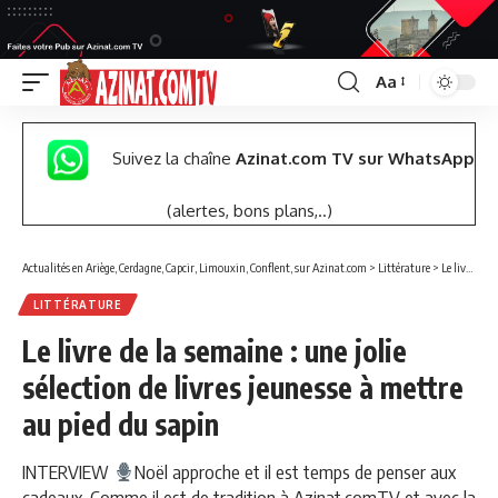
Aa
Font
Resizer
Suivez la chaîne
Azinat.com TV sur WhatsApp
(alertes, bons plans,..)
Actualités en Ariège, Cerdagne, Capcir, Limouxin, Conflent, sur Azinat.com
>
Littérature
>
Le livre de la semaine : une jolie sélection de livres jeunesse à mettre au pied du sapin
LITTÉRATURE
Le livre de la semaine : une jolie
sélection de livres jeunesse à mettre
au pied du sapin
INTERVIEW
Noël approche et il est temps de penser aux
cadeaux. Comme il est de tradition à Azinat.comTV et avec la