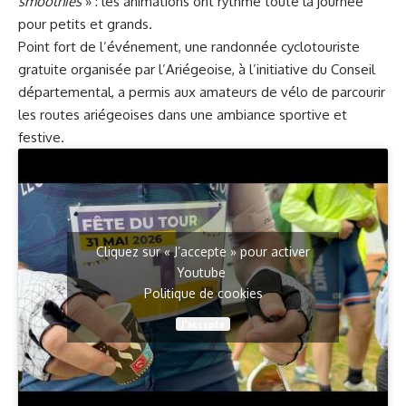
smoothies
» : les animations ont rythmé toute la journée
pour petits et grands.
Point fort de l’événement, une randonnée cyclotouriste
gratuite organisée par l’Ariégeoise, à l’initiative du Conseil
départemental, a permis aux amateurs de vélo de parcourir
les routes ariégeoises dans une ambiance sportive et
festive.
Cliquez sur « J’accepte » pour activer
Youtube
Politique de cookies
J’accepte