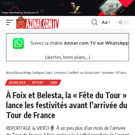
Aa
Font
Resizer
Suivez la chaîne
Azinat.com TV sur WhatsApp
(alertes, bons plans,..)
Actualités en Ariège, Cerdagne, Capcir, Limouxin, Conflent, sur Azinat.com
>
Jeunesse
>
À Foix et Belesta, la « Fête du Tour » lance les festivités avant l’arrivée du Tour de France
JEUNESSE
SPORT
UNE
À Foix et Belesta, la « Fête du Tour »
lance les festivités avant l’arrivée du
Tour de France
REPORTAGE & VIDÉO
À un peu plus d’un mois de l’arrivée
du Tour de France à Foix, prévue le 7 juillet prochain, le Conseil