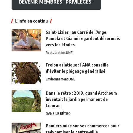
DEVENIR MEMBRES "PRIVILEGES"
L'info en continu
Saint-Lizier : au Carré de l’Ange,
Pamela et Gianni regardent désormais
vers les étoiles
Restauration
UNE
Frelon asiatique : l’ANA conseille
d’éviter le piégeage généralisé
Environnement
UNE
Dans le rétro : 2019, quand Artchoum
inventait le jardin permanent de
Lieurac
DANS LE RÉTRO
Pamiers mise sur ses commerces pour
redynamiser le centre-ville