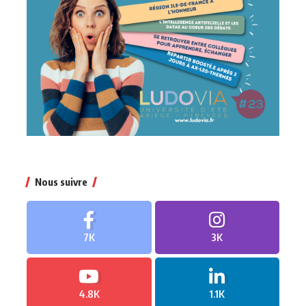
Nous suivre
7K
3K
4.8K
1.1K