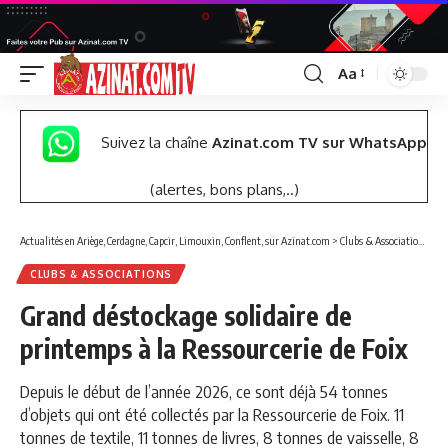
Aa
Font
Resizer
Suivez la chaîne
Azinat.com TV sur WhatsApp
(alertes, bons plans,..)
Actualités en Ariège, Cerdagne, Capcir, Limouxin, Conflent, sur Azinat.com
>
Clubs & Associations
>
Gr
CLUBS & ASSOCIATIONS
Grand déstockage solidaire de
printemps à la Ressourcerie de Foix
Depuis le début de l’année 2026, ce sont déjà 54 tonnes
d’objets qui ont été collectés par la Ressourcerie de Foix. 11
tonnes de textile, 11 tonnes de livres, 8 tonnes de vaisselle, 8