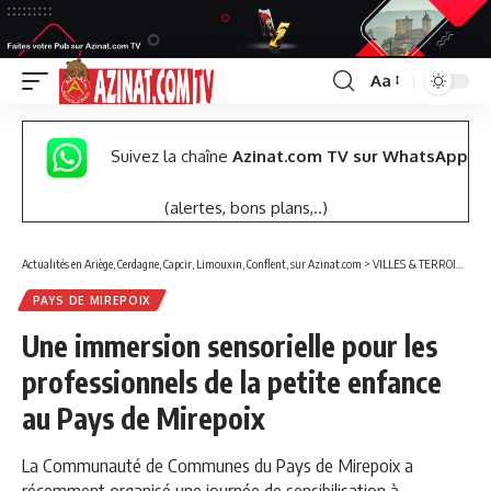
Aa
Font
Resizer
Suivez la chaîne
Azinat.com TV sur WhatsApp
(alertes, bons plans,..)
Actualités en Ariège, Cerdagne, Capcir, Limouxin, Conflent, sur Azinat.com
>
VILLES & TERROIRS DES PYRÉNÉES EST
PAYS DE MIREPOIX
Une immersion sensorielle pour les
professionnels de la petite enfance
au Pays de Mirepoix
La Communauté de Communes du Pays de Mirepoix a
récemment organisé une journée de sensibilisation à