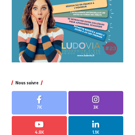
Nous suivre
7K
3K
4.8K
1.1K