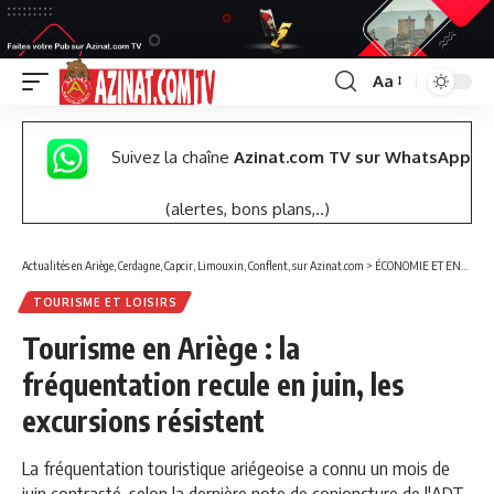
Aa
Font
Resizer
Suivez la chaîne
Azinat.com TV sur WhatsApp
(alertes, bons plans,..)
Actualités en Ariège, Cerdagne, Capcir, Limouxin, Conflent, sur Azinat.com
>
ÉCONOMIE ET ENTREPRISES
TOURISME ET LOISIRS
Tourisme en Ariège : la
fréquentation recule en juin, les
excursions résistent
La fréquentation touristique ariégeoise a connu un mois de
juin contrasté, selon la dernière note de conjoncture de l'ADT