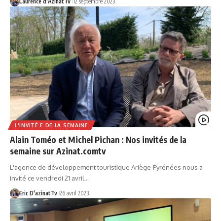
Laurence d'AzinatTv
12 septembre 2023
L'INVITÉ.E DE LA SEMAINE
Alain Toméo et Michel Pichan : Nos invités de la
semaine sur Azinat.comtv
L'agence de développement touristique Ariège-Pyrénées nous a
invité ce vendredi 21 avril…
Eric D'azinatTv
26 avril 2023