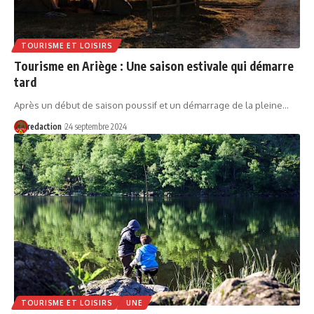
TOURISME ET LOISIRS
Tourisme en Ariège : Une saison estivale qui démarre
tard
Après un début de saison poussif et un démarrage de la pleine…
redaction
24 septembre 2024
TOURISME ET LOISIRS
UNE