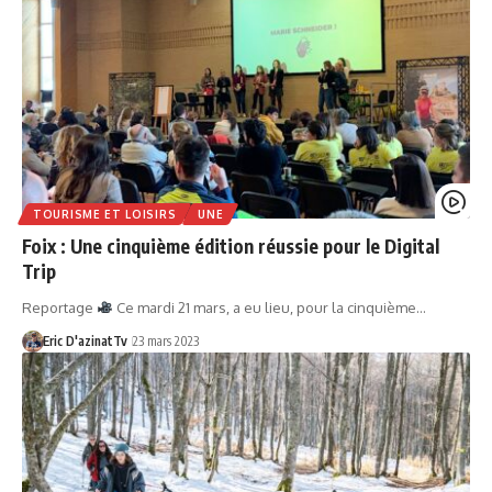
TOURISME ET LOISIRS
UNE
Foix : Une cinquième édition réussie pour le Digital
Trip
Reportage
Ce mardi 21 mars, a eu lieu, pour la cinquième…
Eric D'azinatTv
23 mars 2023