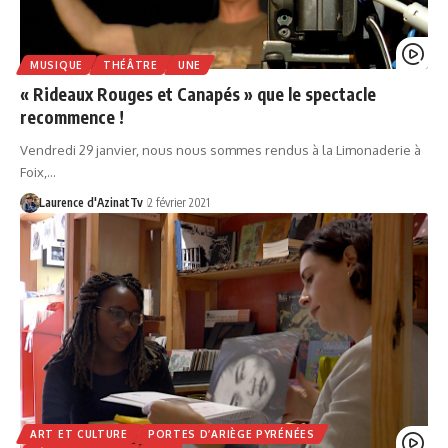
MUSIQUE
THÉÂTRE
UNE
« Rideaux Rouges et Canapés » que le spectacle
recommence !
Vendredi 29 janvier, nous nous sommes rendus à la Limonaderie à
Foix,…
Laurence d'AzinatTv
2 février 2021
ART ET CULTURE
PORTES D’ARIÈGE PYRÉNÉES