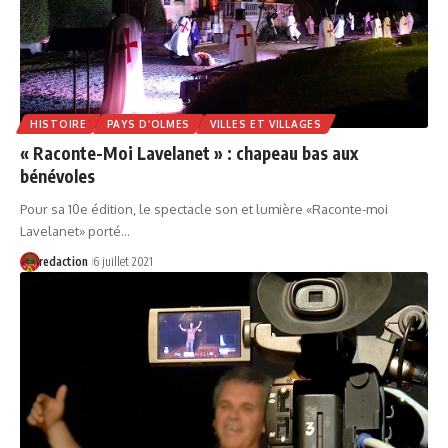
HISTOIRE
PAYS D’OLMES
VILLES ET VILLAGES
« Raconte-Moi Lavelanet » : chapeau bas aux
bénévoles
Pour sa 10e édition, le spectacle son et lumière «Raconte-moi
Lavelanet» porté…
redaction
6 juillet 2021