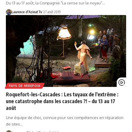
Du 13 au 17 août, la Compagnie "La cerise sur le noyau"…
Laurence d'AzinatTv
27 août 2019
PAYS DE MIREPOIX
Roquefort-les-Cascades : Les tuyaux de l’extrême :
une catastrophe dans les cascades ?! – du 13 au 17
août
Une équipe de choc, connue pour ses compétences en réparation
de sites…