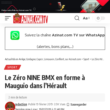
Aa
Font
Resizer
Suivez la chaîne
Azinat.com TV sur WhatsApp
(alertes, bons plans,..)
Actualités en Ariège, Cerdagne, Capcir, Limouxin, Conflent, sur Azinat.com
>
Sport
>
Le Zéro NINE BMX en forme à Mauguio dans l’Hérault
SPORT
Le Zéro NINE BMX en forme à
Mauguio dans l’Hérault
2 min de lecture
redaction
Publié 19 février 2019
3.9K Vues
Dernière mise à jour: 19/02/2019 à 12:48 PM