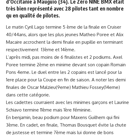
d’Occitanie à Mauguio (34). Le Zéro NINE BMX était
très bien représenté avec 28 pilotes tant en nombre
qu en qualité de pilotes.
Le matin Cyril Lago termine 5 ème de la finale en Cruiser
40/44ans, alors que les plus jeunes Matheo Poree et Alix
Macaire accrochent la demi finale en pupille en terminant
respectivement 13ème et 14ème.
L’après midi, pas moins de 6 finalistes et 2 podiums. Axel
Poree termine 2ème en minime devant son copain Romain
Pons 4eme. Le duel entre les 2 copains est lancé pour la
1ere place pour la Coupe en fin de saison. A noter les demi
finales de Oscar Malzieu(9eme) Mathieu Fossey(14eme)
dans cette catégorie.
Les cadettes courraient avec les minimes garçons et Laurine
Schiavo termine 11ème mais 1ère féminine.
En benjamin, beau podium pour Maxens Guilhem qui fini
3ème. En cadet, en finale, Thomas Bousquet évite la chute
de justesse et termine 7ème mais lui donne de bons