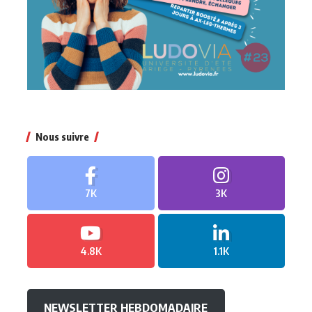
Nous suivre
7K
3K
4.8K
1.1K
NEWSLETTER HEBDOMADAIRE