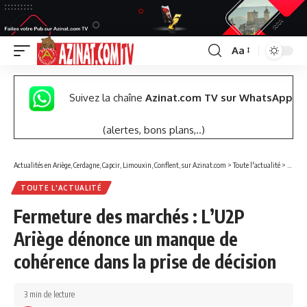
Aa
Font
Resizer
Suivez la chaîne
Azinat.com TV sur WhatsApp
(alertes, bons plans,..)
Actualités en Ariège, Cerdagne, Capcir, Limouxin, Conflent, sur Azinat.com
>
Toute l'actualité
>
Fermet
TOUTE L'ACTUALITÉ
Fermeture des marchés : L’U2P
Ariège dénonce un manque de
cohérence dans la prise de décision
3 min de lecture