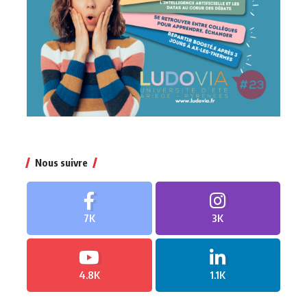
Nous suivre
7K
3K
4.8K
1.1K