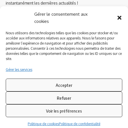
instantanément les dernières actualités !
Gérer le consentement aux
cookies
Azinat.com TV soutient
Nous utilisons des technologies telles que les cookies pour stocker et/ou
accéder aux informations relatives aux appareils. Nous le faisons pour
améliorer l’expérience de navigation et pour afficher des publicités
personnalisées. Consentir à ces technologies nous permettra de traiter des
données telles que le comportement de navigation ou les ID uniques sur ce
site.
Gérer les services
Accepter
Refuser
Suivez-nous
Voir les préférences
© 2023 Azinat.com TV édité et géré par WOOMEET SAS, powered by
Politique de cookies
Politique de confidentialité
Wordpress.