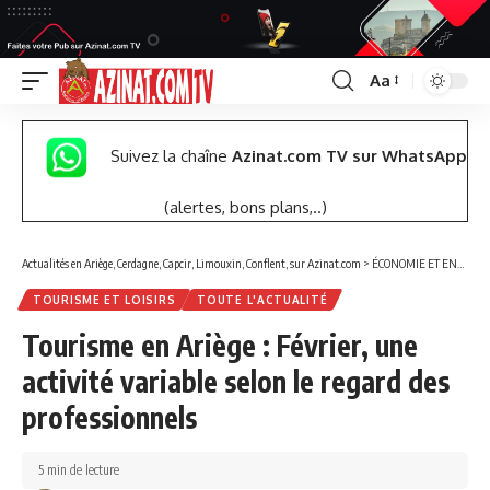
Aa
Font
Resizer
Suivez la chaîne
Azinat.com TV sur WhatsApp
(alertes, bons plans,..)
Actualités en Ariège, Cerdagne, Capcir, Limouxin, Conflent, sur Azinat.com
>
ÉCONOMIE ET ENTREPRISES
TOURISME ET LOISIRS
TOUTE L'ACTUALITÉ
Tourisme en Ariège : Février, une
activité variable selon le regard des
professionnels
5 min de lecture