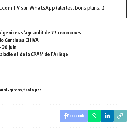
t.com TV sur WhatsApp
(alertes, bons plans,..)
riégeoises s’agrandit de 22 communes
io Garcia au CHIVA
 30 juin
maladie et de la CPAM de l’Ariège
aint-girons
tests pcr
Facebook