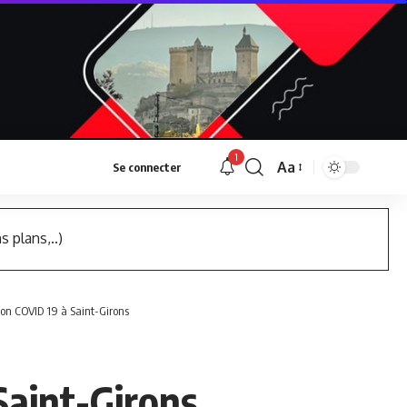
1
Aa
Se connecter
Font
Resizer
s plans,..)
ion COVID 19 à Saint-Girons
Saint-Girons