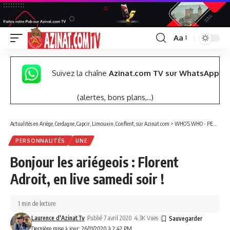
Aa
Font
Resizer
Suivez la chaîne
Azinat.com TV sur WhatsApp
(alertes, bons plans,..)
Actualités en Ariège, Cerdagne, Capcir, Limouxin, Conflent, sur Azinat.com
>
WHO’S WHO - PERSONNALITÉS
PERSONNALITÉS
UNE
Bonjour les ariégeois : Florent
Adroit, en live samedi soir !
1 min de lecture
Laurence d'AzinatTv
Publié 7 avril 2020
4.3K Vues
Dernière mise à jour: 26/11/2020 à 2:42 PM