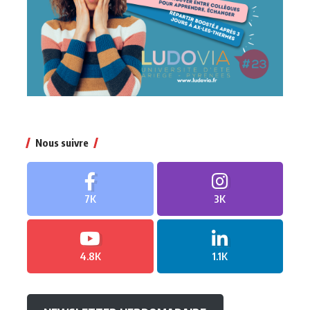
Nous suivre
7K
3K
4.8K
1.1K