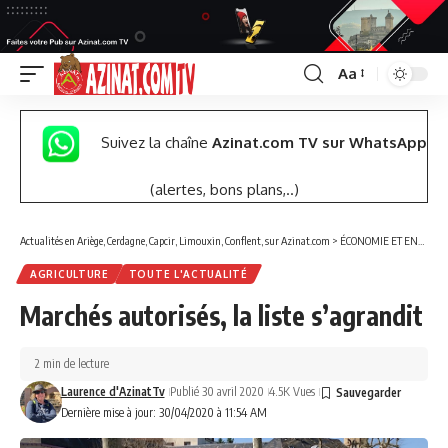
Aa
Font
Resizer
Suivez la chaîne
Azinat.com TV sur WhatsApp
(alertes, bons plans,..)
Actualités en Ariège, Cerdagne, Capcir, Limouxin, Conflent, sur Azinat.com
>
ÉCONOMIE ET ENTREPRISES
AGRICULTURE
TOUTE L'ACTUALITÉ
Marchés autorisés, la liste s’agrandit
2 min de lecture
Laurence d'AzinatTv
Publié 30 avril 2020
4.5K Vues
Dernière mise à jour: 30/04/2020 à 11:54 AM