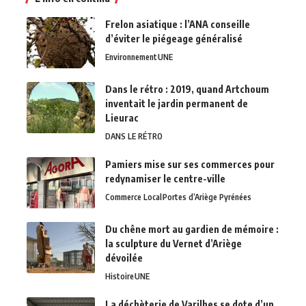
Frelon asiatique : l’ANA conseille
d’éviter le piégeage généralisé
Environnement
UNE
Dans le rétro : 2019, quand Artchoum
inventait le jardin permanent de
Lieurac
DANS LE RÉTRO
Pamiers mise sur ses commerces pour
redynamiser le centre-ville
Commerce Local
Portes d’Ariège Pyrénées
Du chêne mort au gardien de mémoire :
la sculpture du Vernet d’Ariège
dévoilée
Histoire
UNE
La déchèterie de Varilhes se dote d’un