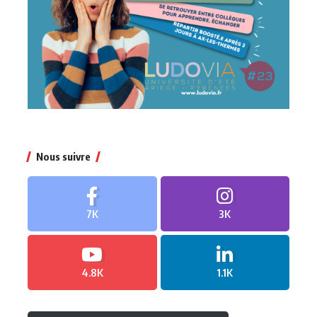
Nous suivre
7K
3K
4.8K
1.1K