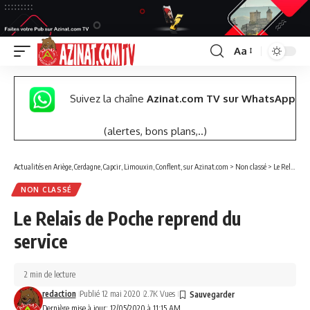
Aa
Font
Resizer
Suivez la chaîne
Azinat.com TV sur WhatsApp
(alertes, bons plans,..)
Actualités en Ariège, Cerdagne, Capcir, Limouxin, Conflent, sur Azinat.com
>
Non classé
>
Le Relais de Poche reprend du service
NON CLASSÉ
Le Relais de Poche reprend du
service
2 min de lecture
redaction
Publié 12 mai 2020
2.7K Vues
Dernière mise à jour: 12/05/2020 à 11:15 AM