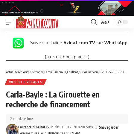
Aa
Font
Resizer
Suivez la chaîne
Azinat.com TV sur WhatsApp
(alertes, bons plans,..)
Actualités en Ariège, Cerdagne, Capcir, Limouxin, Conflent, sur Azinat.com
>
VILLES & TERROIRS DES PYRÉNÉES EST
VILLES ET VILLAGES
Carla-Bayle : La Girouette en
recherche de financement
2 min de lecture
Laurence d'AzinatTv
Publié 11 juin 2020
4.9K Vues
Dernière mise à jour: 11/06/2020 à 10:09 AM