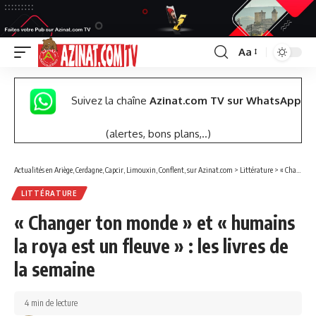
Aa
Font
Resizer
Suivez la chaîne
Azinat.com TV sur WhatsApp
(alertes, bons plans,..)
Actualités en Ariège, Cerdagne, Capcir, Limouxin, Conflent, sur Azinat.com
>
Littérature
>
« Changer ton monde » et « humains la roya est un fleuve » : les livres de la semaine
LITTÉRATURE
« Changer ton monde » et « humains
la roya est un fleuve » : les livres de
la semaine
4 min de lecture