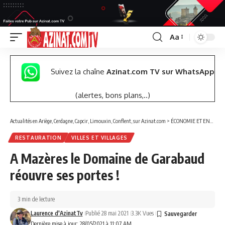
Aa
Font
Resizer
Suivez la chaîne
Azinat.com TV sur WhatsApp
(alertes, bons plans,..)
Actualités en Ariège, Cerdagne, Capcir, Limouxin, Conflent, sur Azinat.com
>
ÉCONOMIE ET ENTREPRISES
RESTAURATION
VILLES ET VILLAGES
A Mazères le Domaine de Garabaud
réouvre ses portes !
3 min de lecture
Laurence d'AzinatTv
Publié 28 mai 2021
3.3K Vues
Dernière mise à jour: 28/05/2021 à 11:07 AM