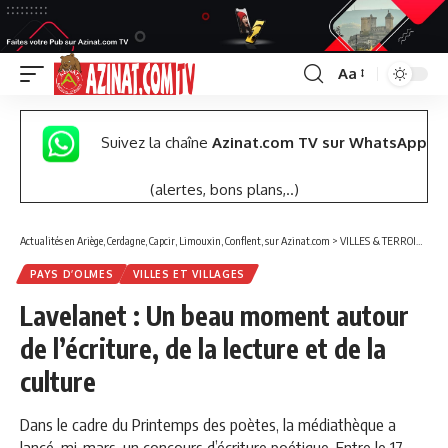
Aa
Font
Resizer
Suivez la chaîne
Azinat.com TV sur WhatsApp
(alertes, bons plans,..)
Actualités en Ariège, Cerdagne, Capcir, Limouxin, Conflent, sur Azinat.com
>
VILLES & TERROIRS DES PYRÉNÉES EST
PAYS D’OLMES
VILLES ET VILLAGES
Lavelanet : Un beau moment autour
de l’écriture, de la lecture et de la
culture
Dans le cadre du Printemps des poètes, la médiathèque a
lancé, mi-mars, un concours d’écriture poétique. Entre le 17