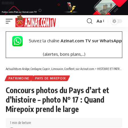
Aa
Font
Resizer
Suivez la chaîne
Azinat.com TV sur WhatsApp
(alertes, bons plans,..)
Actualités en Ariège, Cerdagne, Capcir, Limouxin, Conflent, sur Azinat.com
>
HISTOIRE ET PATRIMOINE
PATRIMOINE
PAYS DE MIREPOIX
Concours photos du Pays d’art et
d’histoire – photo N° 17 : Quand
Mirepoix prend le large
1 min de lecture