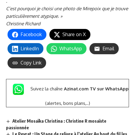
.
C’est pourquoi je choisi une photo de Mirepoix que je trouve
particulièrement atypique. »
Christine Richard
Facebook
Share on X
LinkedIn
WhatsApp
Email
Copy Link
Suivez la chaîne
Azinat.com TV sur WhatsApp
(alertes, bons plans,..)
Atelier Mosaïka Christina : Christine R mosaïste
passionnée
Le Peyrat : Un Stage de reliure à l’atelier Au bout du fil les