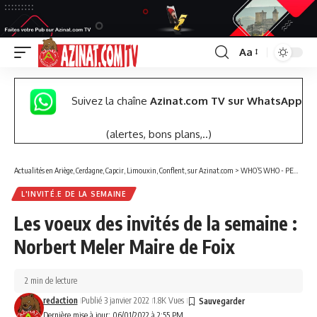
Aa
Font
Resizer
Suivez la chaîne
Azinat.com TV sur WhatsApp
(alertes, bons plans,..)
Actualités en Ariège, Cerdagne, Capcir, Limouxin, Conflent, sur Azinat.com
>
WHO’S WHO - PERSONNALITÉS
L'INVITÉ.E DE LA SEMAINE
Les voeux des invités de la semaine :
Norbert Meler Maire de Foix
2 min de lecture
redaction
Publié 3 janvier 2022
1.8K Vues
Dernière mise à jour: 06/01/2022 à 2:55 PM