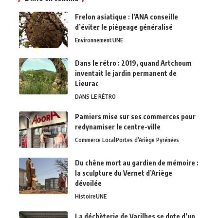
Frelon asiatique : l’ANA conseille
d’éviter le piégeage généralisé
Environnement
UNE
Dans le rétro : 2019, quand Artchoum
inventait le jardin permanent de
Lieurac
DANS LE RÉTRO
Pamiers mise sur ses commerces pour
redynamiser le centre-ville
Commerce Local
Portes d’Ariège Pyrénées
Du chêne mort au gardien de mémoire :
la sculpture du Vernet d’Ariège
dévoilée
Histoire
UNE
La déchèterie de Varilhes se dote d’un