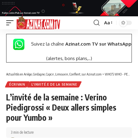
Aa
Font
Resizer
Suivez la chaîne
Azinat.com TV sur WhatsApp
(alertes, bons plans,..)
Actualités en Ariège, Cerdagne, Capcir, Limouxin, Conflent, sur Azinat.com
>
WHO’S WHO - PERSONNALITÉS
ÉCRIVAIN
L'INVITÉ.E DE LA SEMAINE
L’invité de la semaine : Verino
Piedigrossi « Deux allers simples
pour Yumbo »
3 min de lecture