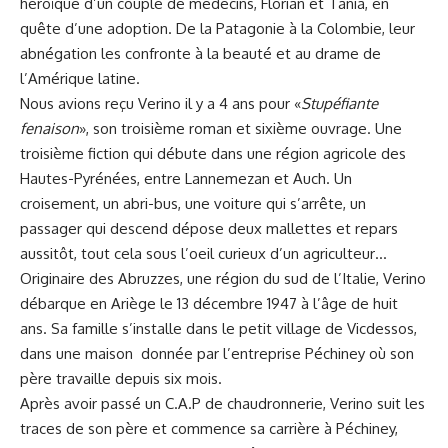
héroïque d’un couple de médecins, Florian et Tania, en
quête d’une adoption. De la Patagonie à la Colombie, leur
abnégation les confronte à la beauté et au drame de
l’Amérique latine.
Nous avions reçu Verino il y a 4 ans pour «
Stupéfiante
fenaison
», son troisième roman et sixième ouvrage. Une
troisième fiction qui débute dans une région agricole des
Hautes-Pyrénées, entre Lannemezan et Auch. Un
croisement, un abri-bus, une voiture qui s’arrête, un
passager qui descend dépose deux mallettes et repars
aussitôt, tout cela sous l’oeil curieux d’un agriculteur…
Originaire des Abruzzes, une région du sud de l’Italie, Verino
débarque en Ariège le 13 décembre 1947 à l’âge de huit
ans. Sa famille s’installe dans le petit village de Vicdessos,
dans une maison donnée par l’entreprise Péchiney où son
père travaille depuis six mois.
Après avoir passé un C.A.P de chaudronnerie, Verino suit les
traces de son père et commence sa carrière à Péchiney,