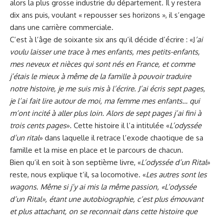
alors la plus grosse industrie du département. Il y restera
dix ans puis, voulant « repousser ses horizons », il s’engage
dans une carrière commerciale.
C’est à l’âge de soixante six ans qu’il décide d’écrire : «J
‘ai
voulu laisser une trace à mes enfants, mes petits-enfants,
mes neveux et nièces qui sont nés en France, et comme
j’étais le mieux à même de la famille à pouvoir traduire
notre histoire, je me suis mis à l’écrire. J’ai écris sept pages,
je l’ai fait lire autour de moi, ma femme mes enfants… qui
m’ont incité à aller plus loin. Alors de sept pages j’ai fini à
trois cents pages
». Cette histoire il l’a intitulée «
L’odyssée
d’un rital
» dans laquelle il retrace l’exode chaotique de sa
famille et la mise en place et le parcours de chacun.
Bien qu’il en soit à son septième livre, «
L’odyssée d’un Rital
»
reste, nous explique t’il, sa locomotive. «
Les autres sont les
wagons. Même si j’y ai mis la même passion, «L’odyssée
d’un Rital», étant une autobiographie, c’est plus émouvant
et plus attachant, on se reconnait dans cette histoire que