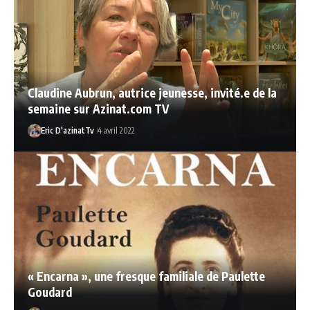
Claudine Aubrun, autrice jeunesse, invité.e de la
semaine sur Azinat.com TV
Eric D'azinatTv
4 avril 2022
« Encarna », une fresque familiale de Paulette
Goudard