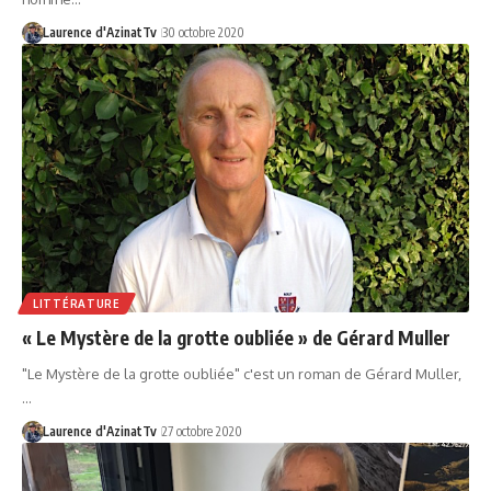
Laurence d'AzinatTv
30 octobre 2020
LITTÉRATURE
« Le Mystère de la grotte oubliée » de Gérard Muller
"Le Mystère de la grotte oubliée" c'est un roman de Gérard Muller,
…
Laurence d'AzinatTv
27 octobre 2020