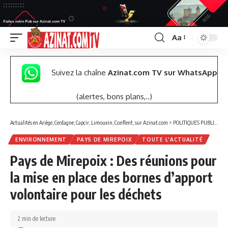
Aa
Font
Resizer
Suivez la chaîne
Azinat.com TV sur WhatsApp
(alertes, bons plans,..)
Actualités en Ariège, Cerdagne, Capcir, Limouxin, Conflent, sur Azinat.com
>
POLITIQUES PUBLIQUES
ENVIRONNEMENT
PAYS DE MIREPOIX
TOUTE L'ACTUALITÉ
Pays de Mirepoix : Des réunions pour
la mise en place des bornes d’apport
volontaire pour les déchets
2 min de lecture