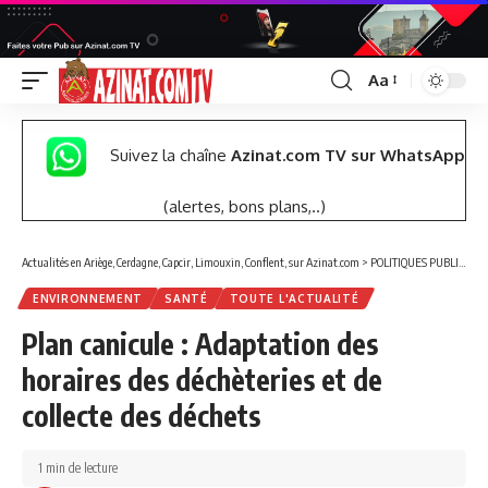
Aa
Font
Resizer
Suivez la chaîne
Azinat.com TV sur WhatsApp
(alertes, bons plans,..)
Actualités en Ariège, Cerdagne, Capcir, Limouxin, Conflent, sur Azinat.com
>
POLITIQUES PUBLIQUES
ENVIRONNEMENT
SANTÉ
TOUTE L'ACTUALITÉ
Plan canicule : Adaptation des
horaires des déchèteries et de
collecte des déchets
1 min de lecture