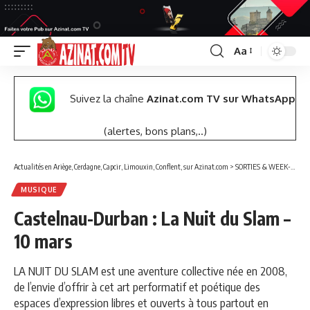
Aa
Font
Resizer
Suivez la chaîne
Azinat.com TV sur WhatsApp
(alertes, bons plans,..)
Actualités en Ariège, Cerdagne, Capcir, Limouxin, Conflent, sur Azinat.com
>
SORTIES & WEEK-END
MUSIQUE
Castelnau-Durban : La Nuit du Slam –
10 mars
LA NUIT DU SLAM est une aventure collective née en 2008,
de l’envie d’offrir à cet art performatif et poétique des
espaces d’expression libres et ouverts à tous partout en