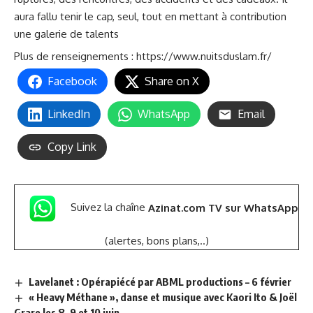
aura fallu tenir le cap, seul, tout en mettant à contribution
une galerie de talents
Plus de renseignements :
https://www.nuitsduslam.fr/
Facebook
Share on X
LinkedIn
WhatsApp
Email
Copy Link
Suivez la chaîne
Azinat.com TV sur WhatsApp
(alertes, bons plans,..)
Lavelanet : Opérapiécé par ABML productions – 6 février
« Heavy Méthane », danse et musique avec Kaori Ito & Joël
Grare les 8, 9 et 10 juin