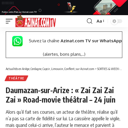
Aa
Font
Resizer
Suivez la chaîne
Azinat.com TV sur WhatsApp
(alertes, bons plans,..)
Actualités en Ariège, Cerdagne, Capcir, Limouxin, Conflent, sur Azinat.com
>
SORTIES & WEEK-END
THÉÂTRE
Daumazan-sur-Arize : « Zai Zai Zai
Zai » Road-movie théâtral – 24 juin
Alors qu’il fait ses courses, un acteur de théâtre, réalise qu’il
n’a pas sa carte de fidélité sur lui. La caissière appelle le vigile,
mais quand celui-ci arrive, l’auteur le menace et parvient à